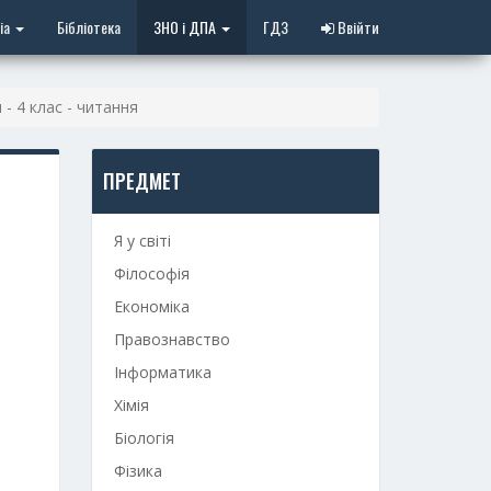
іа
Бібліотека
ЗНО і ДПА
ГДЗ
Ввійти
 - 4 клас - читання
ПРЕДМЕТ
Я у світі
Філософія
Економіка
Правознавство
Інформатика
Хімія
Біологія
Фізика