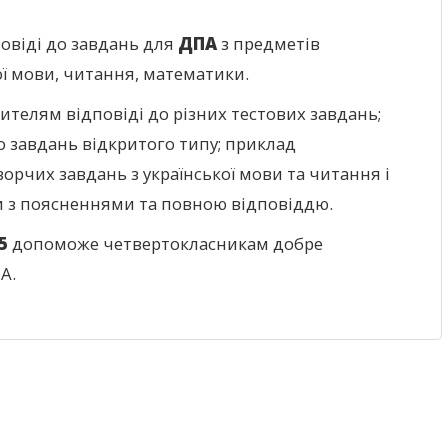
овіді до завдань для
ДПА
з предметів
ої мови, читання, математики.
ителям відповіді до різних тестових завдань;
о завдань відкритого типу; приклад
орчих завдань з української мови та читання і
и з поясненнями та повною відповіддю.
5
допоможе четвертокласникам добре
А.