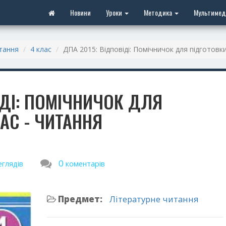
Новини
Уроки
Методика
Мультимед
тання
4 клас
ДПА 2015: Відповіді: Помічничок для підготовки
ІДІ: ПОМІЧНИЧОК ДЛЯ
ЛАС - ЧИТАННЯ
0
еглядів
коментарів
Предмет:
Літературне читання