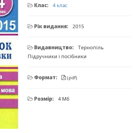
Клас:
4 клас
Рік видання:
2015
Видавництво:
Тернопіль
Підручники і посібники
Формат:
(.pdf)
Розмір:
4 Мб