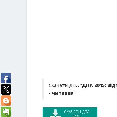
Скачати ДПА "
ДПА 2015: Від
- читання
"
СКАЧАТИ ДПА
4 MB,