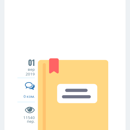
01
вер
2019
0 ком.
11540
пер.