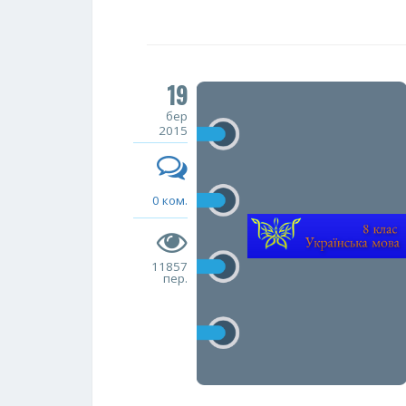
19
бер
2015
0 ком.
11857
пер.