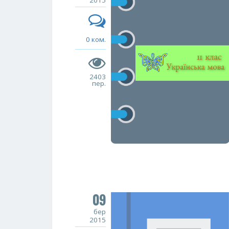
2015
0 ком.
2403
пер.
09
бер
2015