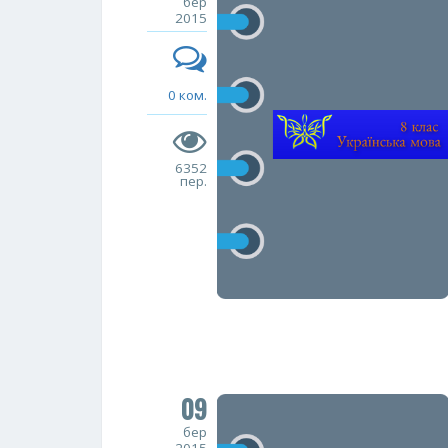
бер
2015
0 ком.
6352
пер.
09
бер