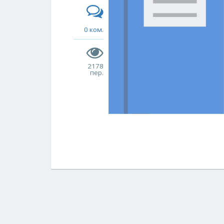
0 ком.
2178
пер.