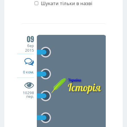
Шукати тільки в назві
09
бер
2015
0 ком.
10298
пер.