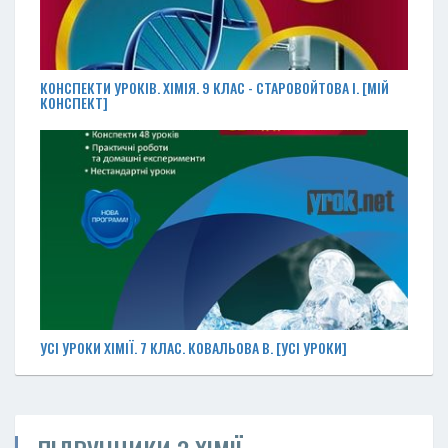
КОНСПЕКТИ УРОКІВ. ХІМІЯ. 9 КЛАС - СТАРОВОЙТОВА І. [МІЙ
КОНСПЕКТ]
УСІ УРОКИ ХІМІЇ. 7 КЛАС. КОВАЛЬОВА В. [УСІ УРОКИ]