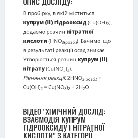
ОПИС ДОСЛІДУ:
В пробірку, в якій міститься
купрум (ІІ) гідрооксид
(Cu(OH)
),
2
додаємо розчин
нітратної
кислоти
(HNO
). Бачимо, що
3(розб.)
в результаті реакції осад зникає.
Утворюється розчин
купрум (ІІ)
нітрату
(Cu(NO
)
).
3
2
Рівняння реакції:
2HNO
+
3(розб.)
Cu(OH)
= Cu(NO
)
+ 2H
O
2
3
2
2
ВІДЕО "ХІМІЧНИЙ ДОСЛІД:
ВЗАЄМОДІЯ КУПРУМ
ГІДРООКСИДУ І НІТРАТНОЇ
КИСЛОТИ" З КАТЕГОРІЇ