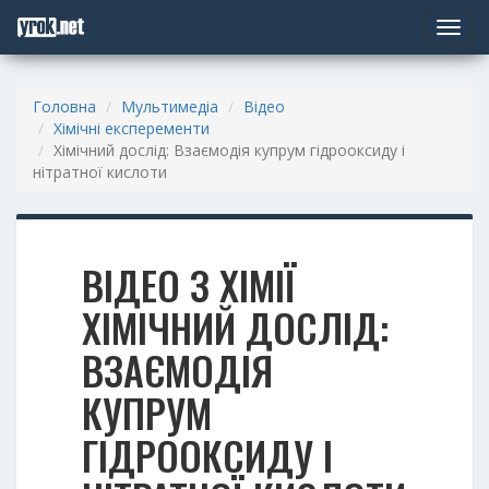
Toggle
navigat
Головна
Мультимедіа
Відео
Хімічні експеременти
Хімічний дослід: Взаємодія купрум гідрооксиду і
нітратної кислоти
ВІДЕО З ХІМІЇ
ХІМІЧНИЙ ДОСЛІД:
ВЗАЄМОДІЯ
КУПРУМ
ГІДРООКСИДУ І