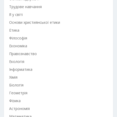
Трудове навчання
Я у світі
Основи християнської етики
Етика
Філософія
Економіка
Правознавство
Екологія
Інформатика
Хімія
Біологія
Геометрія
Фізика
Астрономія
Математика