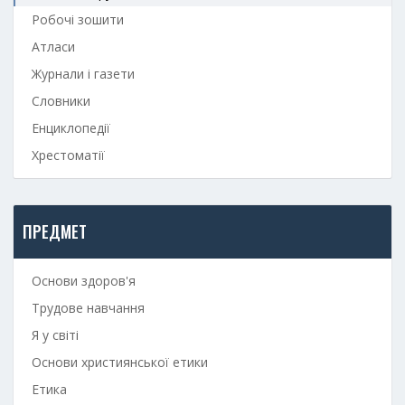
Робочі зошити
Атласи
Журнали і газети
Словники
Енциклопедії
Хрестоматії
ПРЕДМЕТ
Основи здоров'я
Трудове навчання
Я у світі
Основи християнської етики
Етика