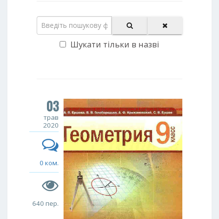
Шукати тільки в назві
03
трав
2020
0 ком.
640 пер.