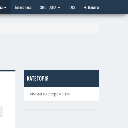
іа
Бібліотека
ЗНО і ДПА
ГДЗ
Ввійти
КАТЕГОРІЯ
Хімічні експеременти