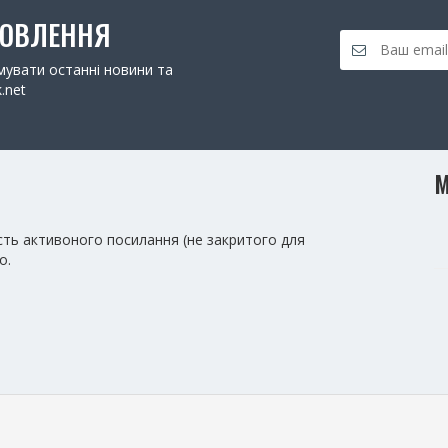
НОВЛЕННЯ
увати останні новини та
.net
М
сть активоного посилання (не закритого для
о.