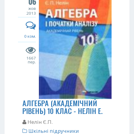
06
жов
2013
0 ком.
1667
пер.
АЛГЕБРА (АКАДЕМІЧНИЙ
РІВЕНЬ) 10 КЛАС - НЕЛІН Е.
Нелін Є.П.
Шкільні підручники