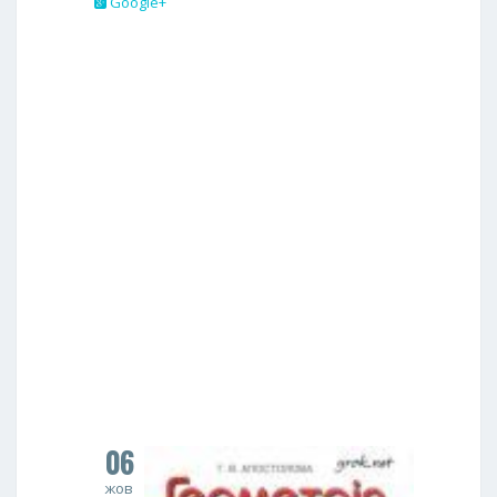
Google+
06
жов