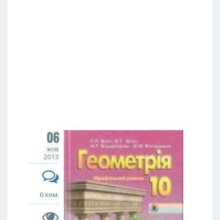
06
жов
2013
0 ком.