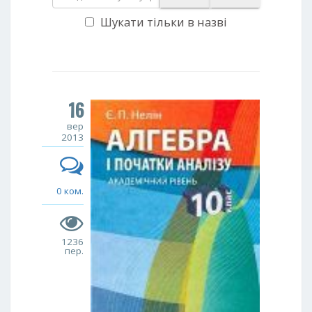
Шукати тільки в назві
16
вер
2013
0 ком.
1236
пер.