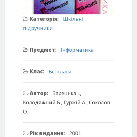
Категорія:
Шкільні
підручники
Предмет:
Інформатика
Клас:
Всі класи
Автор:
Зарецька І.,
Колодяжний Б., Гуржій А., Соколов
О.
Рік видання:
2001